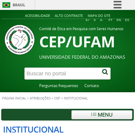
BRASIL
Simplifique!
ACESSIBILIDADE
ALTO CONTRASTE
MAPA DO SITE
A+
A
A-
PT
EN
ES
Comunica BR
Comitê de Ética em Pesquisa com Seres Humanos
CEP/UFAM
Participe
Acesso à informação
Legislação
UNIVERSIDADE FEDERAL DO AMAZONAS
Canais
Perguntas frequentes
Contato
PÁGINA INICIAL
>
ATRIBUIÇÕES
>
CEP
>
INSTITUCIONAL
MENU
INSTITUCIONAL