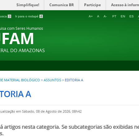
Simplifique!
Comunica BR
Participe
Acesso à infor
 busca
3
Ir para o rodapé
4
A+
A
A-
PT
EN
ES
quisa com Seres Humanos
UFAM
DERAL DO AMAZONAS
E MATERIAL BIOLÓGICO
>
ASSUNTOS
>
EDITORIA A
TORIA A
tualização em Sábado, 08 de Agosto de 2026, 08h42
á artigos nesta categoria. Se subcategorias são exibidas 
s.