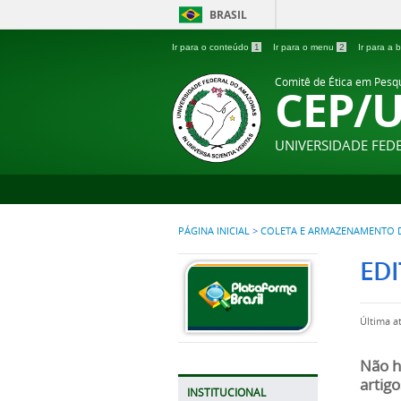
BRASIL
Ir para o conteúdo
1
Ir para o menu
2
Ir para a
Comitê de Ética em Pes
CEP/
UNIVERSIDADE FE
PÁGINA INICIAL
>
COLETA E ARMAZENAMENTO D
EDI
Última a
Não h
artigo
INSTITUCIONAL